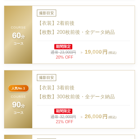
撮影目安
【衣装】2着前後
COURSE
【枚数】200枚前後・全データ納品
60
分
コース
期間限定
19,000
円
通常 23,900円
▶
(税込)
20% OFF
撮影目安
【衣装】3着前後
人気No.1
【枚数】300枚前後・全データ納品
COURSE
90
分
期間限定
コース
26,000
円
通常 32,900円
▶
(税込)
21% OFF