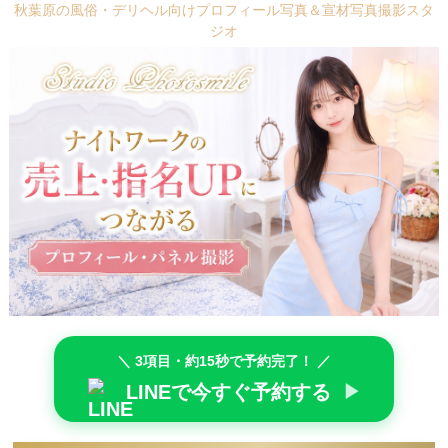
秋葉原の風俗・デリヘル向けプロフィール写真＆宣材写真撮影スタ
ジオ
＼ 3項目・約15秒で予約完了！ ／
LINEで今すぐ予約する
▶